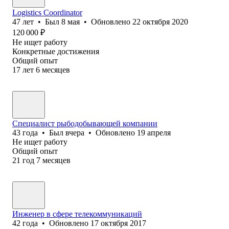
Logistics Coordinator
47
лет
•
Был
8 мая
•
Обновлено
22 октября 2020
120 000
₽
Не ищет работу
Конкретные достижения
Общий опыт
17
лет
6
месяцев
Специалист рыбодобывающей компании
43
года
•
Был
вчера
•
Обновлено
19 апреля
Не ищет работу
Общий опыт
21
год
7
месяцев
Инженер в сфере телекоммуникаций
42
года
•
Обновлено
17 октября 2017