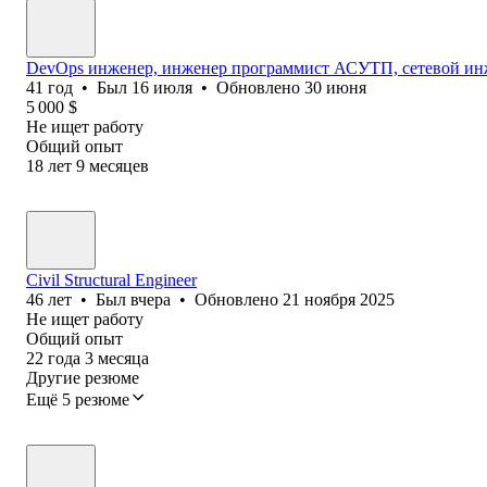
DevOps инженер, инженер программист АСУТП, сетевой инж
41
год
•
Был
16 июля
•
Обновлено
30 июня
5 000
$
Не ищет работу
Общий опыт
18
лет
9
месяцев
Civil Structural Engineer
46
лет
•
Был
вчера
•
Обновлено
21 ноября 2025
Не ищет работу
Общий опыт
22
года
3
месяца
Другие резюме
Ещё 5 резюме