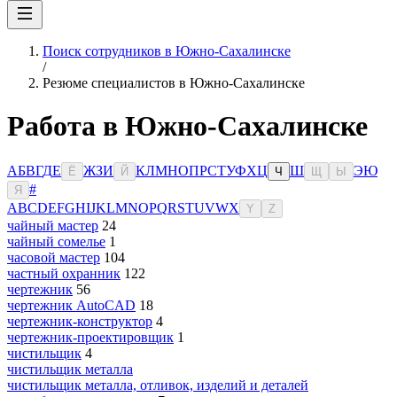
Поиск сотрудников в Южно-Сахалинске
/
Резюме специалистов в Южно-Сахалинске
Работа в Южно-Сахалинске
А
Б
В
Г
Д
Е
Ж
З
И
К
Л
М
Н
О
П
Р
С
Т
У
Ф
Х
Ц
Ш
Э
Ю
Ё
Й
Ч
Щ
Ы
#
Я
A
B
C
D
E
F
G
H
I
J
K
L
M
N
O
P
Q
R
S
T
U
V
W
X
Y
Z
чайный мастер
24
чайный сомелье
1
часовой мастер
104
частный охранник
122
чертежник
56
чертежник AutoCAD
18
чертежник-конструктор
4
чертежник-проектировщик
1
чистильщик
4
чистильщик металла
чистильщик металла, отливок, изделий и деталей